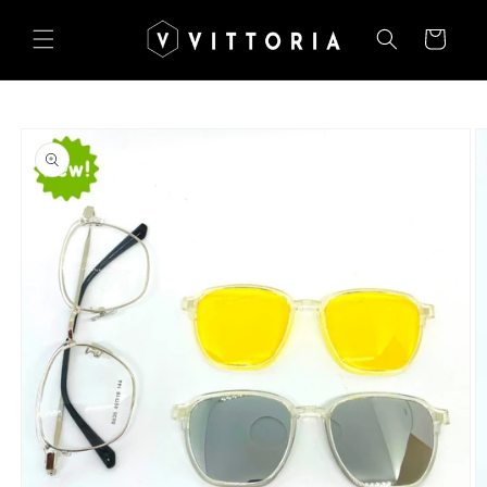
Salt la
conținut
Coș
Salt la
informațiile
despre
produs