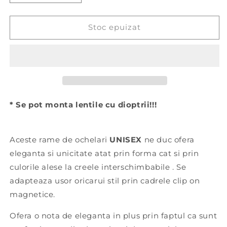
cantitatea
cantitatea
pentru
pentru
Rame
Rame
Stoc epuizat
ochelari
ochelari
UNISEX
UNISEX
Stil
Stil
•
•
Clip
Clip
on
on
Polarizat
Polarizat
* Se pot monta lentile cu dioptrii!!!
•
•
Metalic/Ultem
Metalic/Ultem
Aceste rame de ochelari
UNISEX
ne duc ofera
eleganta si unicitate atat prin forma cat si prin
culorile alese la creele interschimbabile . Se
adapteaza usor oricarui stil prin cadrele clip on
magnetice.
Ofera o nota de eleganta in plus prin faptul ca sunt