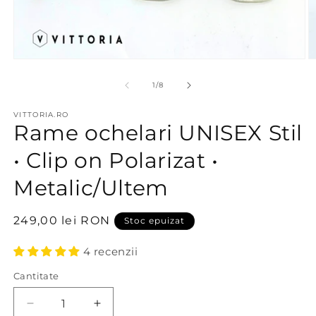
Deschide
D
conținutul
c
media
m
din
1
/
8
1
2
într-
în
VITTORIA.RO
o
o
Rame ochelari UNISEX Stil
fereastră
f
modală
m
• Clip on Polarizat •
Metalic/Ultem
Preț
249,00 lei RON
Stoc epuizat
obișnuit
4 recenzii
Cantitate
Reduceți
Creșteți