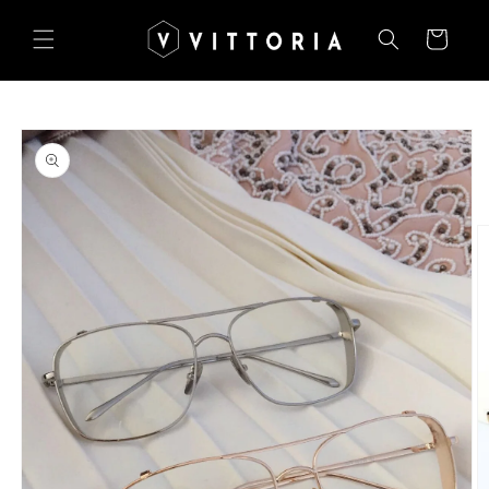
Salt la
conținut
Coș
Salt la
informațiile
despre
produs