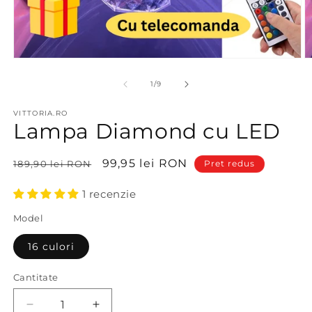
Deschide
D
conținutul
c
media
m
din
1
/
9
1
2
într-
în
VITTORIA.RO
o
o
Lampa Diamond cu LED
fereastră
f
modală
m
Preț
Preț
99,95 lei RON
189,90 lei RON
Pret redus
obișnuit
redus
1 recenzie
Model
16 culori
Cantitate
Reduceți
Creșteți