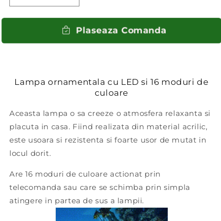
cantitatea
cantitatea
pentru
pentru
Lampa
Lampa
Plaseaza Comanda
Diamond
Diamond
cu
cu
LED
LED
Lampa ornamentala cu LED si 16 moduri de
culoare
Aceasta lampa o sa creeze o atmosfera relaxanta si
placuta in casa. Fiind realizata din material acrilic,
este usoara si rezistenta si foarte usor de mutat in
locul dorit.
Are
16 moduri de culoare actionat prin
telecomanda sau care se schimba prin simpla
atingere in partea de sus a lampii.