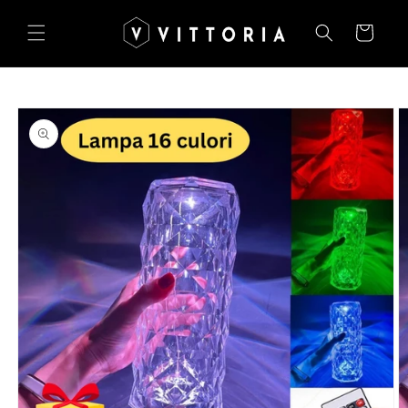
Salt la
conținut
Coș
Salt la
informațiile
despre
produs