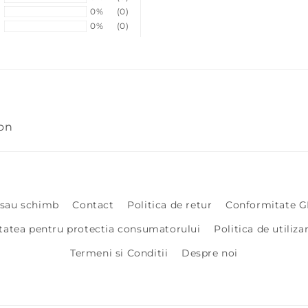
0%
(0)
0%
(0)
on
 sau schimb
Contact
Politica de retur
Conformitate G
tatea pentru protectia consumatorului
Politica de utiliza
Termeni si Conditii
Despre noi