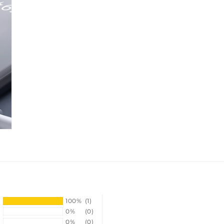
fereastră
modală
100%
(1)
0%
(0)
0%
(0)