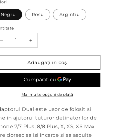
lori
Negru
Rosu
Argintiu
ntitate
Reduceți
Creșteți
cantitatea
cantitatea
pentru
pentru
Adaptor
Adaptor
Adăugați în coș
BLACK&amp;RED&amp;SILVER
BLACK&amp;RED&amp;SILVER
Edition
Edition
Mai multe opțiuni de plată
aptorul Dual este usor de folosit si
ne in ajutorul tuturor detinatorilor de
hone 7/7 Plus, 8/8 Plus, X, XS, XS Max
re doresc sa isi incarce si sa asculte