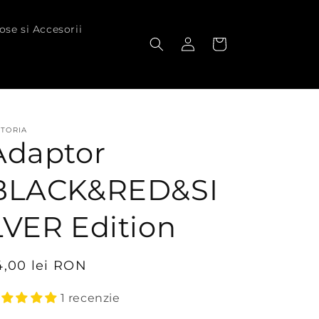
ose si Accesorii
Conectați-
Coș
vă
TTORIA
Adaptor
BLACK&RED&SI
LVER Edition
reț
4,00 lei RON
bișnuit
1 recenzie