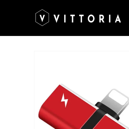
Salt la
conținut
Salt la
informațiile
despre
produs