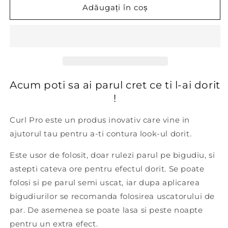
Curl
Curl
Adăugați în coș
Pro
Pro
-
-
Bigudiuri
Bigudiuri
magice
magice
pentru
pentru
par
par
Acum poti sa ai parul cret ce ti l-ai dorit
!
Curl Pro este un produs inovativ care vine in
ajutorul tau pentru a-ti contura look-ul dorit.
Este usor de folosit, doar rulezi parul pe bigudiu, si
astepti cateva ore pentru efectul dorit. Se poate
folosi si pe parul semi uscat, iar dupa aplicarea
bigudiurilor se recomanda folosirea uscatorului de
par. De asemenea se poate lasa si peste noapte
pentru un extra efect.