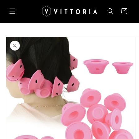
Salt la
conținut
Coș
Salt la
informațiile
despre
produs